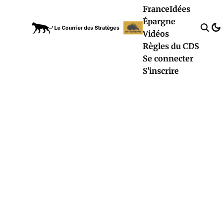
France
Idées
Épargne
Vidéos
Règles du CDS
Se connecter
S'inscrire