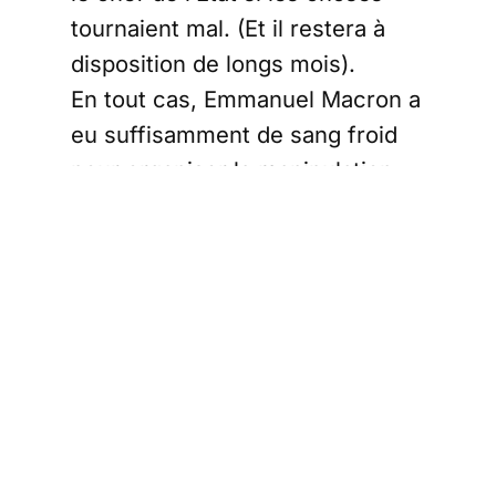
tournaient mal. (Et il restera à
disposition de longs mois).
En tout cas, Emmanuel Macron a
eu suffisamment de sang froid
pour organiser la manipulation
qui va faire basculer l’opinion
contre les Gilets Jaunes.
Les militants anarchistes sont
autorisés par la Préfecture à se
rapprocher de la Place de
l’Etoile. Ils l’investissent.
S’ensuivent deux heures
d’affrontement entre des « Blocs
Noirs » vêtus d’un gilet jaune et