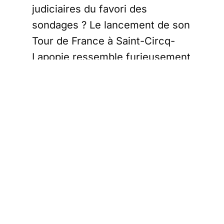
judiciaires du favori des
sondages ? Le lancement de son
Tour de France à Saint-Circq-
Lapopie ressemble furieusement
à un tour de chauffe pour voir si
la mayonnaise peut prendre.
Un tour de
France préparé à
la hâte
Il semblerait que
ce tour de
France ait été réfléchi à
quelques-uns
, dont Karl Olive, le
maire de Poissy, qui aurait