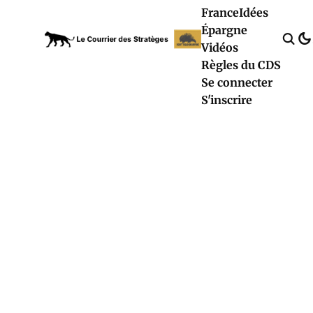
France
Idées
Épargne
Vidéos
Règles du CDS
Se connecter
S'inscrire