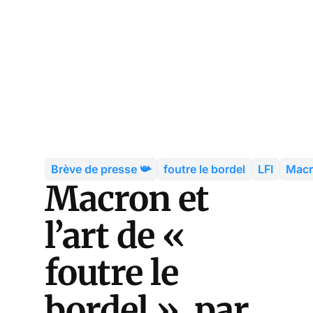
Brève de presse 📯
foutre le bordel
LFI
Mac
Macron et
l’art de «
foutre le
bordel », par