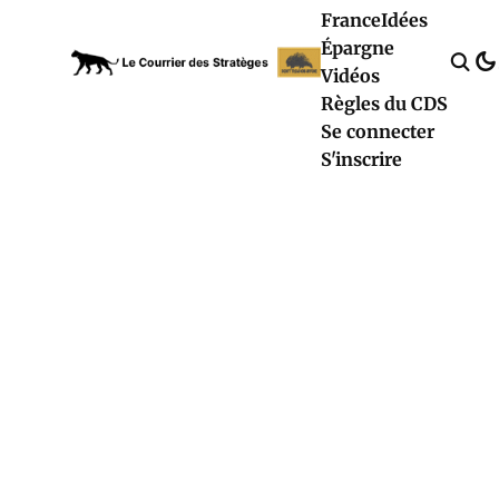
France
Idées
Épargne
Vidéos
Règles du CDS
Se connecter
S'inscrire