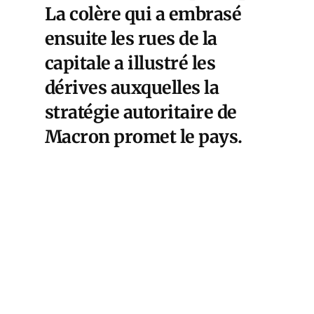
La colère qui a embrasé
ensuite les rues de la
capitale a illustré les
dérives auxquelles la
stratégie autoritaire de
Macron promet le pays.
Une motion de censure
transpartisane présentée
par le groupe LIOT et le
député de Courson doit
être débattue lundi. Elle
constituera un test
critique pour une