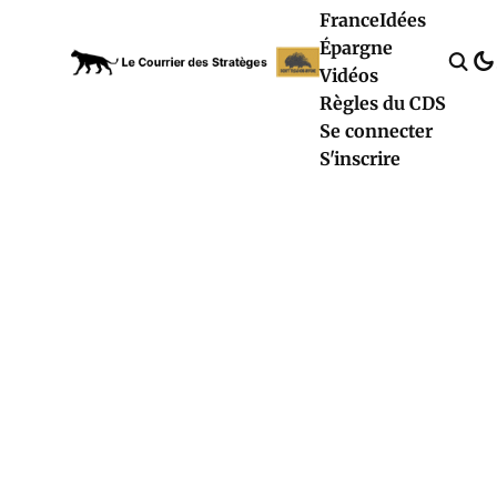
France
Idées
Épargne
Vidéos
Règles du CDS
Se connecter
S'inscrire