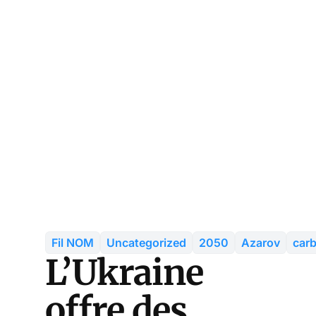
Fil NOM
Uncategorized
2050
Azarov
car
L’Ukraine
offre des