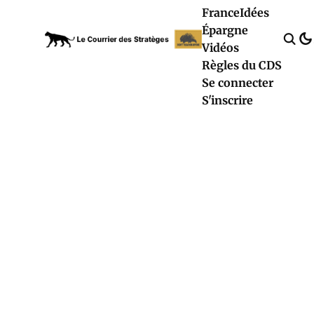
France
Idées
Épargne
Vidéos
Règles du CDS
Se connecter
S'inscrire