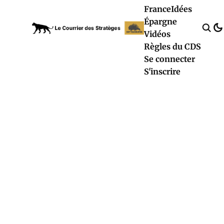
France
Idées
Épargne
Vidéos
Règles du CDS
Se connecter
S'inscrire