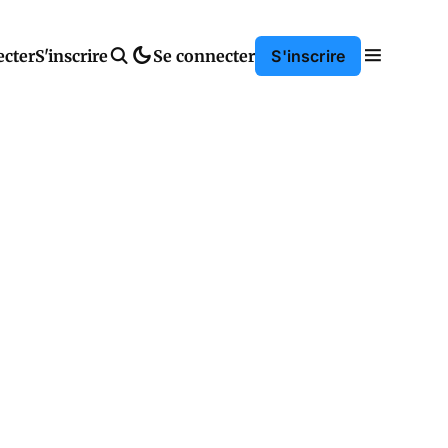
ecter
S'inscrire
Se connecter
S'inscrire