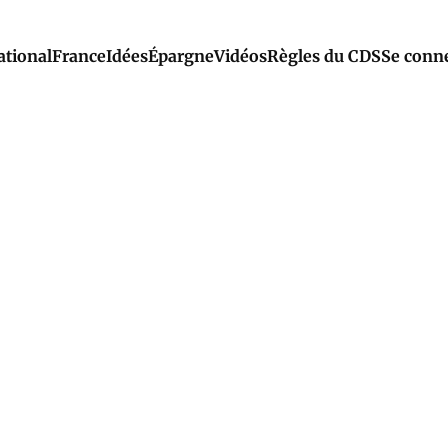
ational
France
Idées
Épargne
Vidéos
Règles du CDS
Se conn