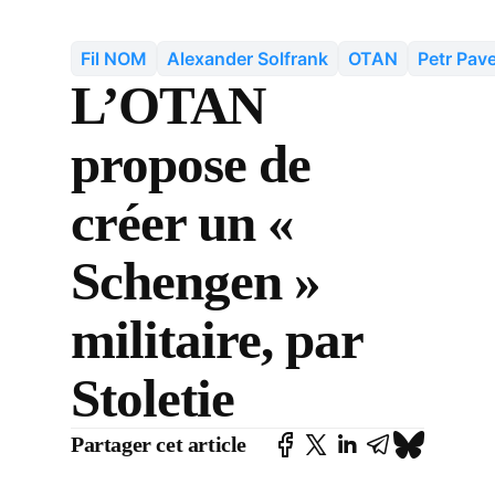
Fil NOM
Alexander Solfrank
OTAN
Petr Pave
L’OTAN
propose de
créer un «
Schengen »
militaire, par
Stoletie
Partager cet article