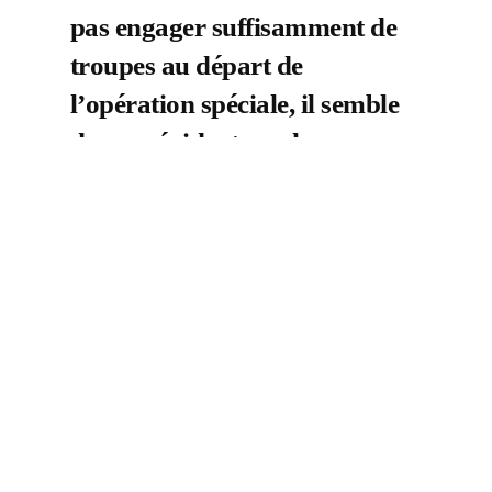
pas engager suffisamment de
troupes au départ de
l’opération spéciale, il semble
devenu évident que les
approches de l’OTAN
prescrites à l’AFU sur le
terrain n’ont pas été efficaces.
Au final, la Russie semble
devoir l’emporter dans les
prochains mois, lorsque les
troupes ukrainiennes
baisseront les bras, faute de
munitions et de motivation. Et