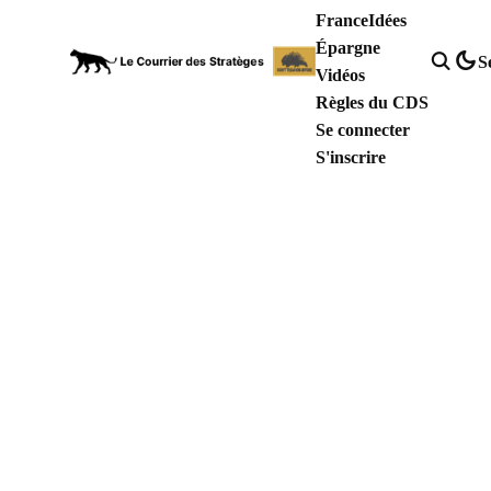
France
Idées
Épargne
S
Vidéos
Règles du CDS
Se connecter
S'inscrire