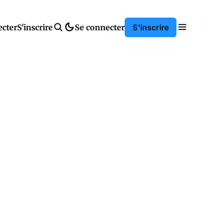
ecter
S'inscrire
Se connecter
S'inscrire