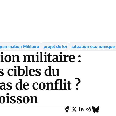
grammation Militaire
projet de loi
situation économique
on militaire :
s cibles du
s de conflit ?
Poisson