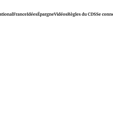
ational
France
Idées
Épargne
Vidéos
Règles du CDS
Se conn