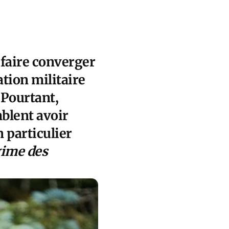
à faire converger
ation militaire
 Pourtant,
mblent avoir
 particulier
gime des