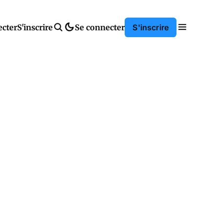
ecter
S'inscrire
Se connecter
S'inscrire