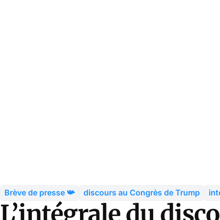
Brève de presse 📯
discours au Congrès de Trump
in
L’intégrale du dis