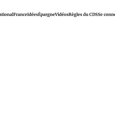
ational
France
Idées
Épargne
Vidéos
Règles du CDS
Se conn