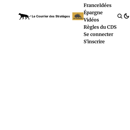
France
Idées
Épargne
Vidéos
Règles du CDS
Se connecter
S'inscrire