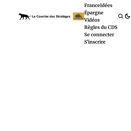
France
Idées
Épargne
Vidéos
Règles du CDS
Se connecter
S'inscrire