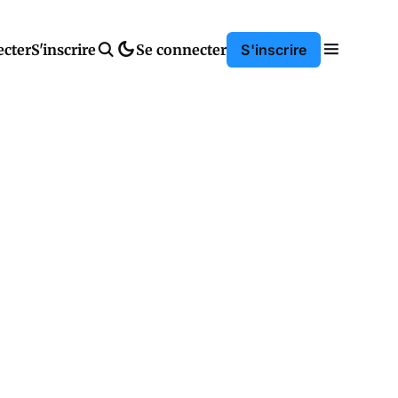
ecter
S'inscrire
Se connecter
S'inscrire