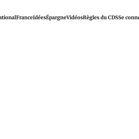
ational
France
Idées
Épargne
Vidéos
Règles du CDS
Se conn