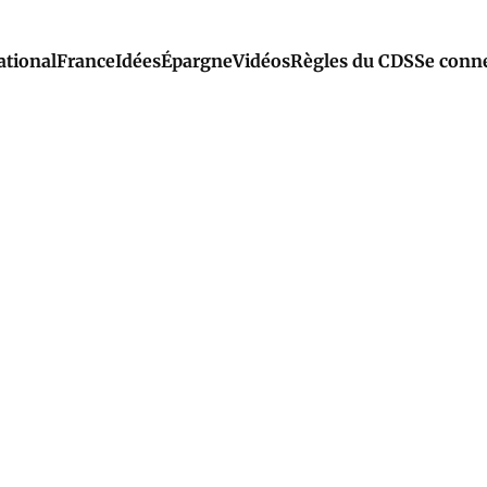
ational
France
Idées
Épargne
Vidéos
Règles du CDS
Se conn