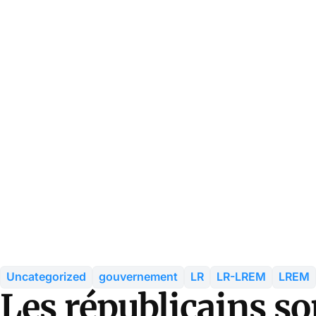
Uncategorized
gouvernement
LR
LR-LREM
LREM
Les républicains so