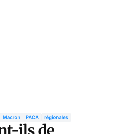
Macron
PACA
régionales
nt-ils de