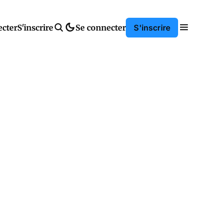
ecter
S'inscrire
Se connecter
S'inscrire