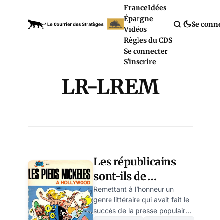
France
Idées
Épargne
Se conn
Vidéos
Règles du CDS
Se connecter
S'inscrire
LR-LREM
Les républicains
sont-ils de
mauvais
Remettant à l’honneur un
genre littéraire qui avait fait le
feuilletonistes ?
succès de la presse populaire