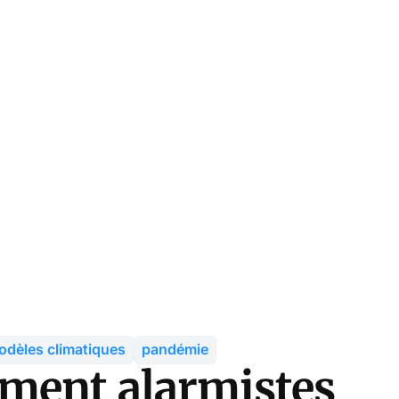
dèles climatiques
pandémie
ement alarmistes