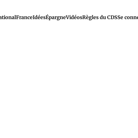
ational
France
Idées
Épargne
Vidéos
Règles du CDS
Se conn