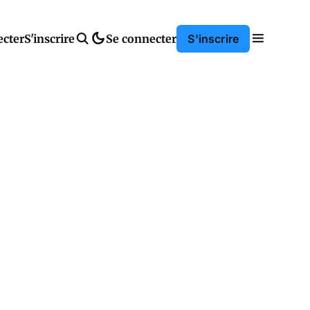
ecter
S'inscrire
Se connecter
S'inscrire