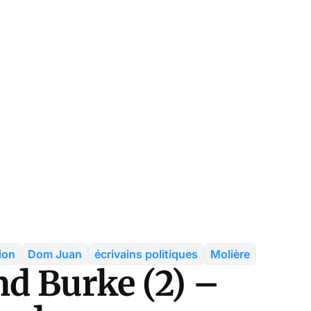
ion
Dom Juan
écrivains politiques
Molière
d Burke (2) –