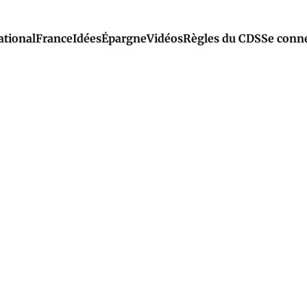
ational
France
Idées
Épargne
Vidéos
Règles du CDS
Se conn