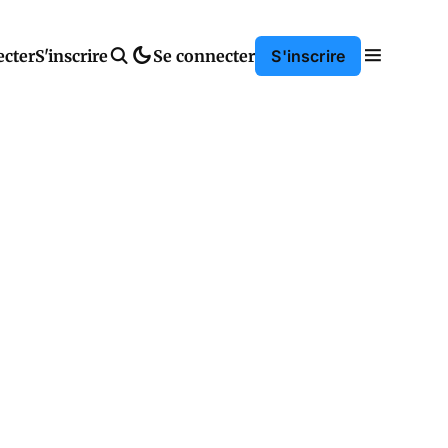
ecter
S'inscrire
Se connecter
S'inscrire