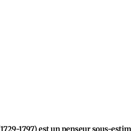
729-1797) est un penseur sous-estim