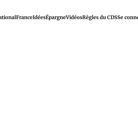
ational
France
Idées
Épargne
Vidéos
Règles du CDS
Se conn