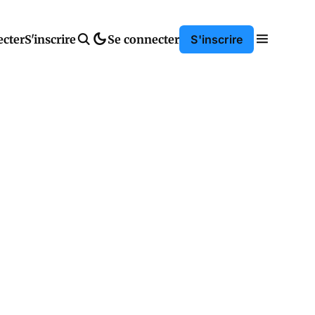
ecter
S'inscrire
Se connecter
S'inscrire