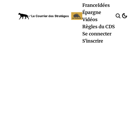
France
Idées
Épargne
Vidéos
Règles du CDS
Se connecter
S'inscrire