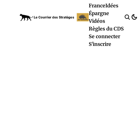
France
Idées
Épargne
Vidéos
Règles du CDS
Se connecter
S'inscrire