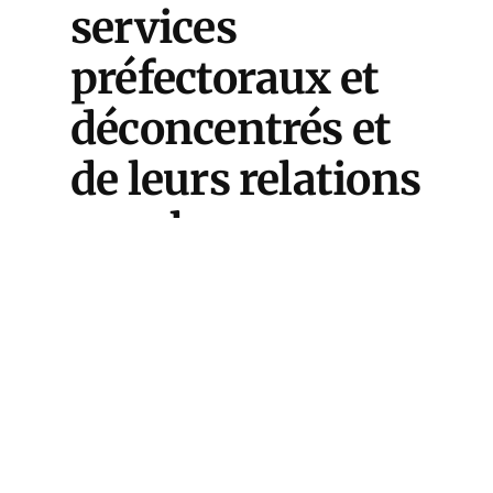
services
préfectoraux et
déconcentrés et
de leurs relations
avec les
collectivités. On
a le sentiment
que la Haute
Assemblée n'a
pas pris la