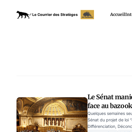
Accueil
Int
Le Sénat manie 
face au bazo
Macron
Quelques semaines seu
Sénat du projet de loi 
Différenciation, Déconc