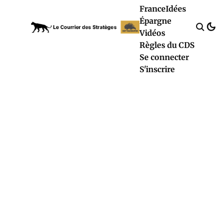
France
Idées
Épargne
Vidéos
Règles du CDS
Se connecter
S'inscrire