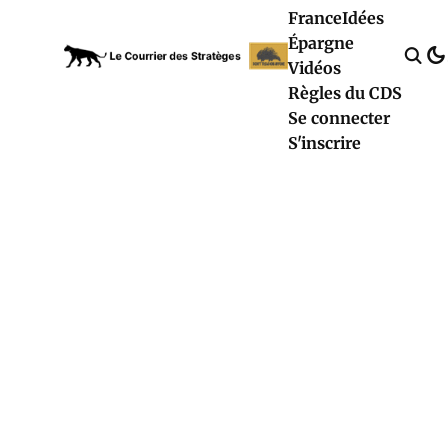
France
Idées
Épargne
Vidéos
Règles du CDS
Se connecter
S'inscrire