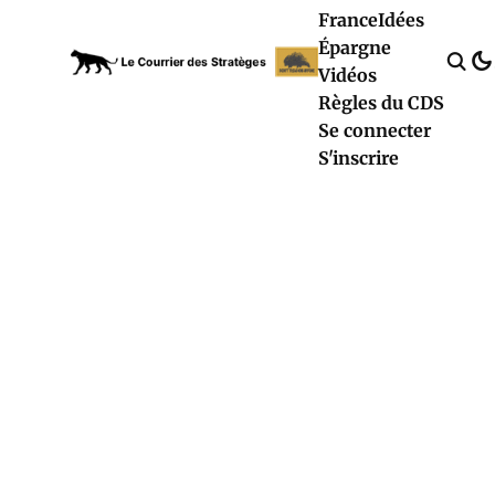
France
Idées
Épargne
Vidéos
Règles du CDS
Se connecter
S'inscrire