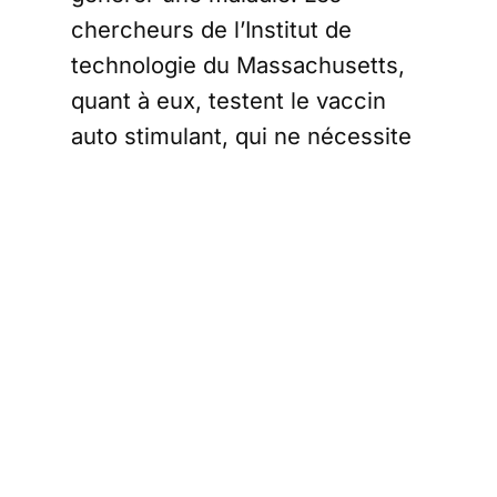
chercheurs de l’Institut de
technologie du Massachusetts,
quant à eux, testent le vaccin
auto stimulant, qui ne nécessite
pas de doses de rappel.
Le vaccin vivant
atténué de
Codagenix
Codagenix a annoncé élaborer
un vaccin vivant qui imite le
coronavirus. Selon le PDG de la
société, Robert Coleman, la