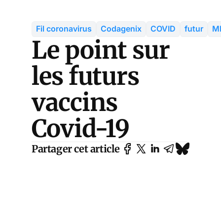
Fil coronavirus
Codagenix
COVID
futur
M
Le point sur
les futurs
vaccins
Covid-19
Partager cet article