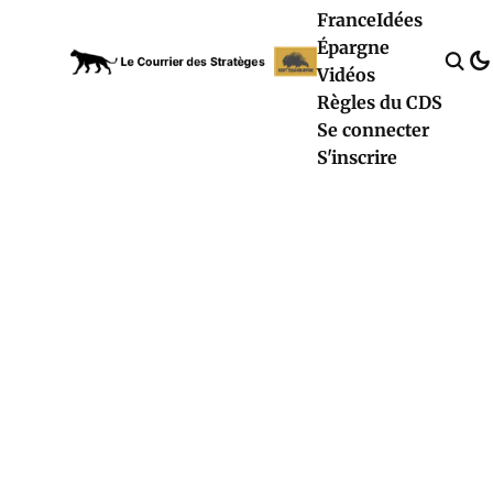
France
Idées
Épargne
Vidéos
Règles du CDS
Se connecter
S'inscrire