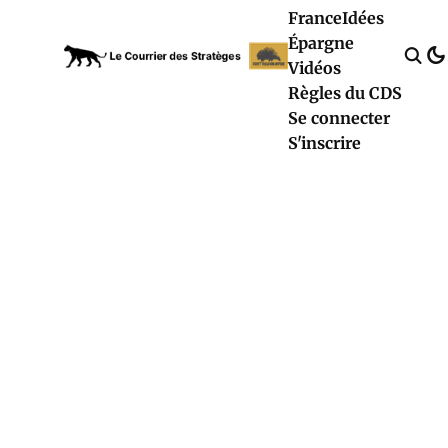
France
Idées
Épargne
Vidéos
Règles du CDS
Se connecter
S'inscrire