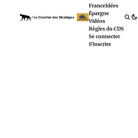
France
Idées
Épargne
Vidéos
Règles du CDS
Se connecter
S'inscrire