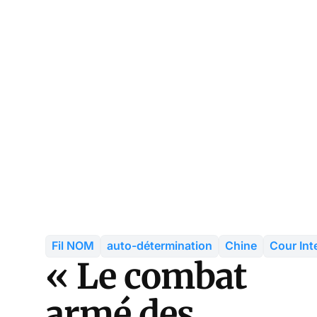
Fil NOM
auto-détermination
Chine
Cour Int
« Le combat
armé des