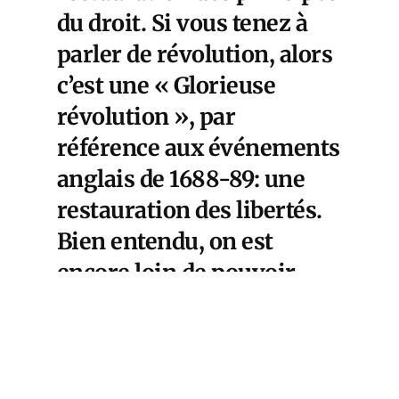
du droit. Si vous tenez à
parler de révolution, alors
c’est une « Glorieuse
révolution », par
référence aux événements
anglais de 1688-89: une
restauration des libertés.
Bien entendu, on est
encore loin de pouvoir
faire respecter par Israël
ces principes du droit.
Mais le fait que la Chine
ait osé proclamer la