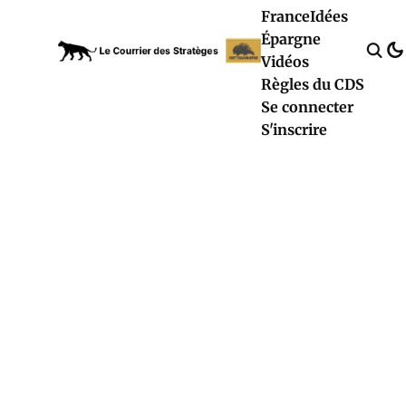
France
Idées
Épargne
Vidéos
Règles du CDS
Se connecter
S'inscrire