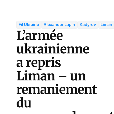
Fil Ukraine
Alexander Lapin
Kadyrov
Liman
L’armée
ukrainienne
a repris
Liman – un
remaniement
du