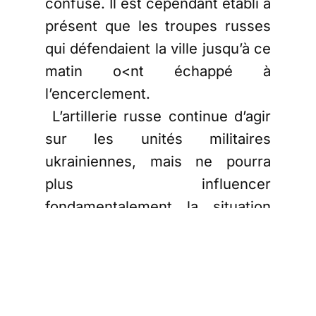
confuse. Il est cependant établi à
présent que les troupes russes
qui défendaient la ville jusqu’à ce
matin o<nt échappé à
l’encerclement.
L’artillerie russe continue d’agir
sur les unités militaires
ukrainiennes, mais ne pourra
plus influencer
fondamentalement la situation
tant qu’une contre-offensive au
sol n’aura pas été organisée.
Les troupes russes ont réussi à
tenir au-delà de la proclamation