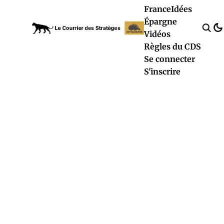
France
Idées
Épargne
Vidéos
Règles du CDS
Se connecter
S'inscrire