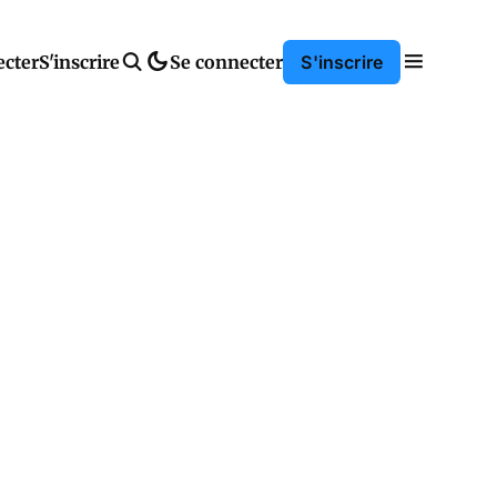
ecter
S'inscrire
Se connecter
S'inscrire