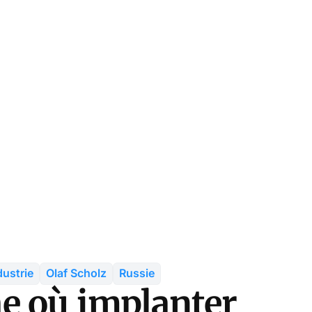
dustrie
Olaf Scholz
Russie
e où implanter