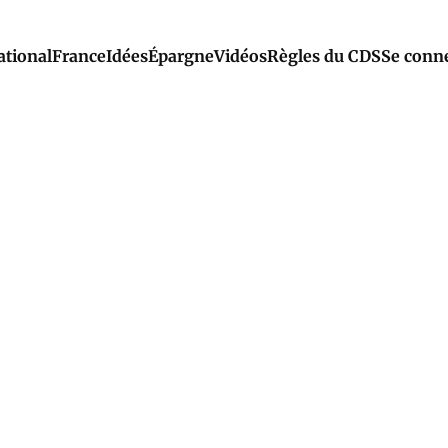
ational
France
Idées
Épargne
Vidéos
Règles du CDS
Se conn