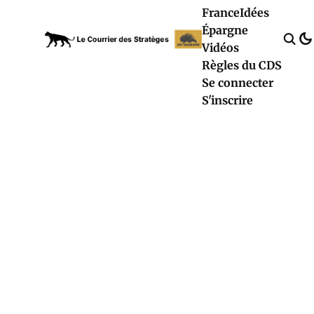
France
Idées
Épargne
Vidéos
Règles du CDS
Se connecter
S'inscrire