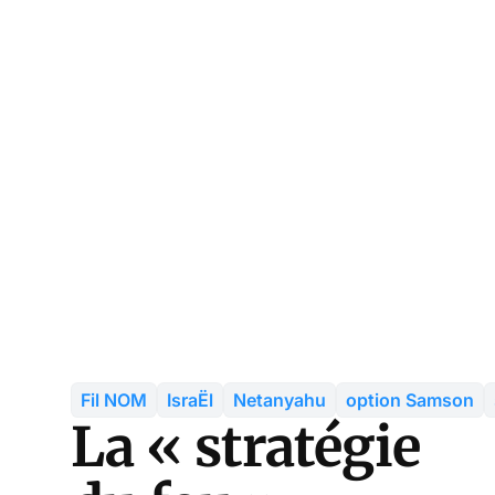
Fil NOM
IsraËl
Netanyahu
option Samson
La « stratégie