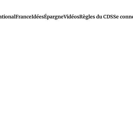
ational
France
Idées
Épargne
Vidéos
Règles du CDS
Se conn