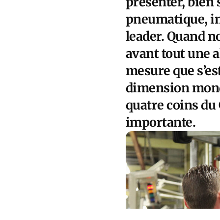
présenter, bien 
pneumatique, imi
leader. Quand no
avant tout une a
mesure que s’est
dimension mondia
quatre coins du
importante.