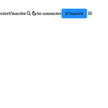
ecter
S'inscrire
Se connecter
S'inscrire