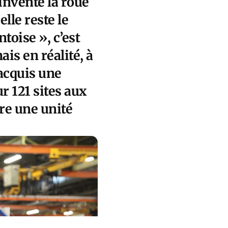
 inventé la roue
lle reste le
toise », c’est
is en réalité, à
 acquis une
r 121 sites aux
re une unité