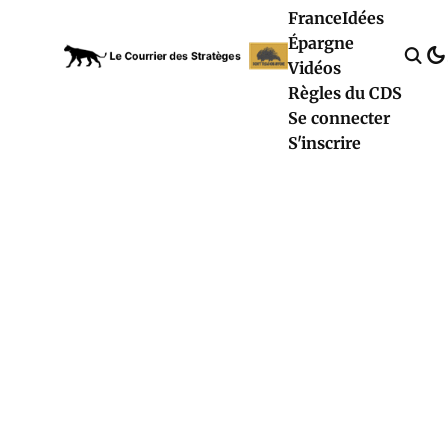
France
Idées
Épargne
Vidéos
Règles du CDS
Se connecter
S'inscrire