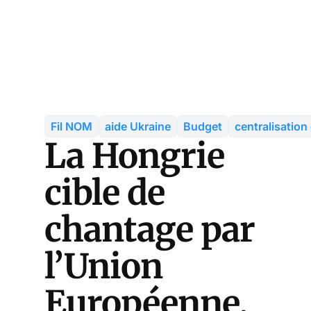
Fil NOM
aide Ukraine
Budget
centralisatio
La Hongrie
cible de
chantage par
l’Union
Européenne,