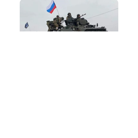
Cet article est
réservé aux abonnés
S'abonner
Vous avez déjà un compte ?
Connectez-vous.