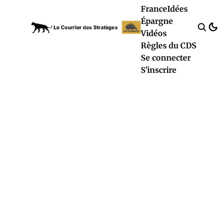
France
Idées
Épargne
Vidéos
Règles du CDS
Se connecter
S'inscrire