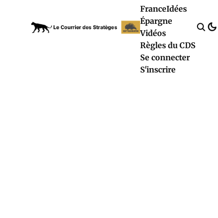
France
Idées
Épargne
Vidéos
Règles du CDS
Se connecter
S'inscrire