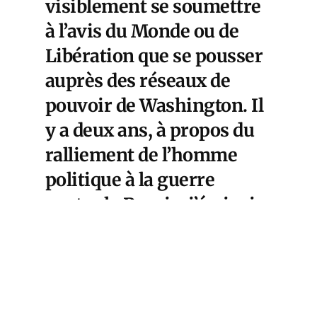
visiblement se soumettre
à l’avis du Monde ou de
Libération que se pousser
auprès des réseaux de
pouvoir de Washington. Il
y a deux ans, à propos du
ralliement de l’homme
politique à la guerre
contre la Russie, j’écrivais
«
Jordan Bardella monte
sur le Titanic juste avant
le naufrage
« . L’ex- « futur
premier ministre »