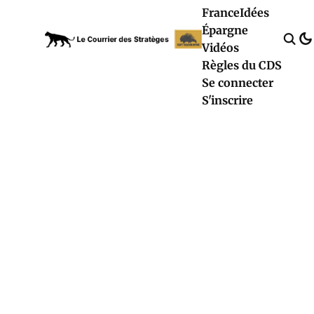
France
Idées
Épargne
Vidéos
Règles du CDS
Se connecter
S'inscrire