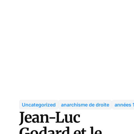
Uncategorized
anarchisme de droite
années 
Jean-Luc
Godard et le