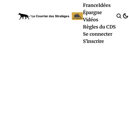
France
Idées
Épargne
Vidéos
Règles du CDS
Se connecter
S'inscrire