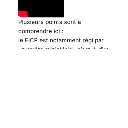
Plusieurs points sont à
comprendre ici :
le FICP est notamment régi par
un
arrêté ministériel
, c’est-à-dire
un texte à la main du
gouvernement
dans la pratique, il donne des
pouvoirs exorbitants aux
banques
grâce à ces pouvoirs, une
banque peut socialement
éliminer toute personne qui lui