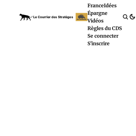
France
Idées
Épargne
Vidéos
Règles du CDS
Se connecter
S'inscrire