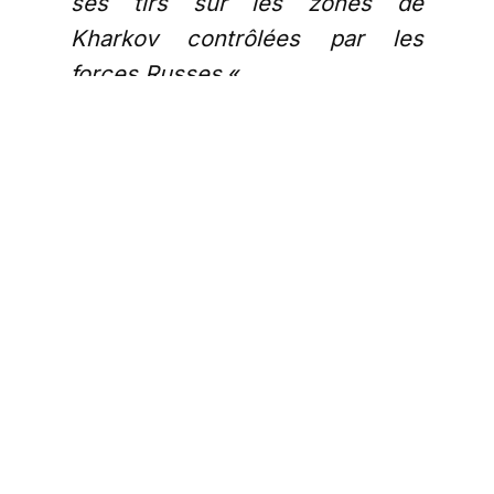
ses tirs sur les zones de
Kharkov contrôlées par les
forces Russes
« .
«
4 frappes, possiblement avec
missiles de croisière, ont eu lieu
dans la grande partie sud de
Kiev
«
Actualités mondiales et
françaises
fait un gros travail de
traduction de sources
journalistiques russophones
indépendantes qui sont sur le
terrain ou proches du terrain en
Russie. Voilà donc le bout de