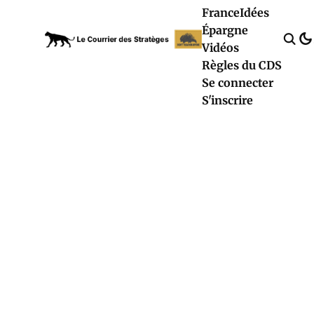
France
Idées
Épargne
Vidéos
Règles du CDS
Se connecter
S'inscrire