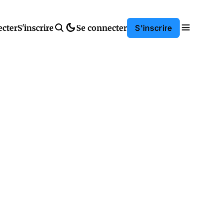
ecter
S'inscrire
Se connecter
S'inscrire