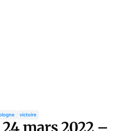
ologne
victoire
 24 mars 2022 –