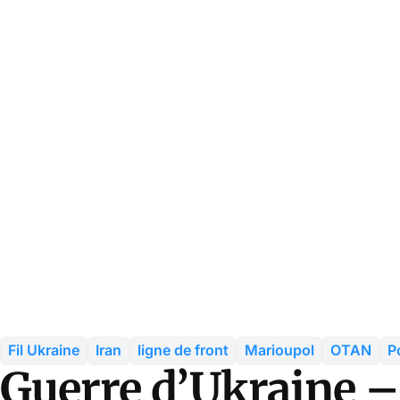
Fil Ukraine
Iran
ligne de front
Marioupol
OTAN
P
Guerre d’Ukraine –