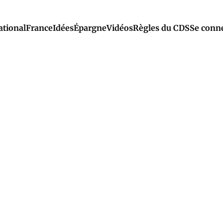
ational
France
Idées
Épargne
Vidéos
Règles du CDS
Se conn