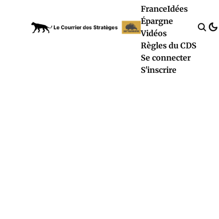
France
Idées
Épargne
Vidéos
Règles du CDS
Se connecter
S'inscrire