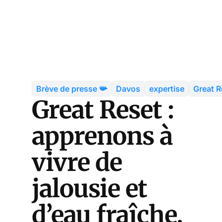
Brève de presse 📯
Davos
expertise
Great R
Great Reset :
apprenons à
vivre de
jalousie et
d’eau fraîche,