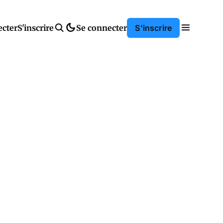
ecter
S'inscrire
Se connecter
S'inscrire