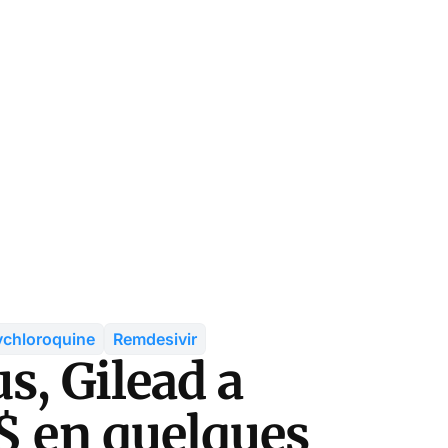
ychloroquine
Remdesivir
s, Gilead a
 $ en quelques