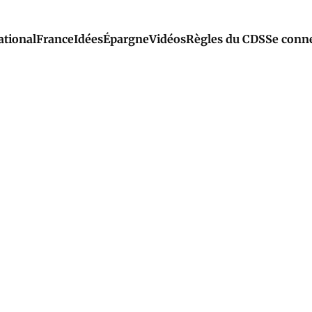
ational
France
Idées
Épargne
Vidéos
Règles du CDS
Se conn