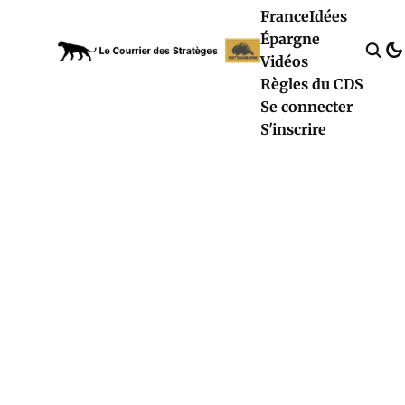
France
Idées
Épargne
Vidéos
Règles du CDS
Se connecter
S'inscrire