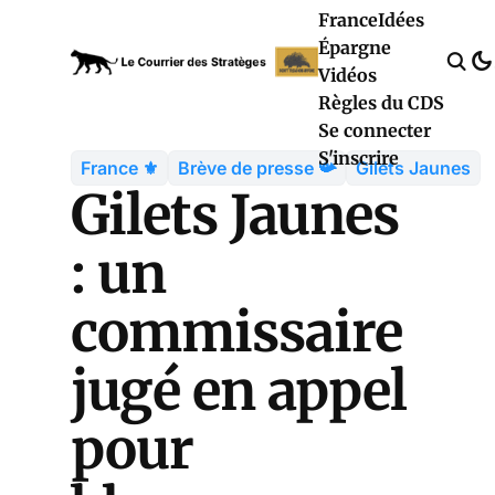
France
Idées
Épargne
Vidéos
Règles du CDS
Se connecter
S'inscrire
France ⚜️
Brève de presse 📯
Gilets Jaunes
Gilets Jaunes
: un
commissaire
jugé en appel
pour