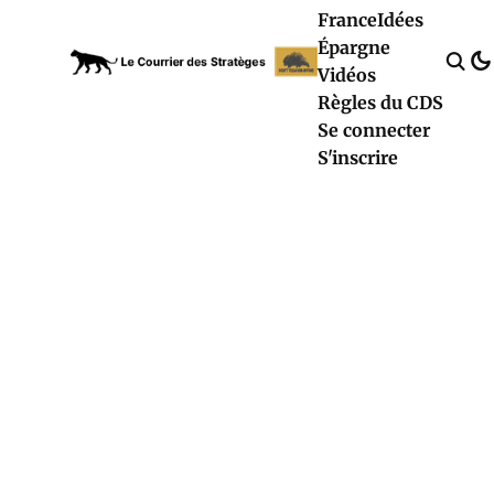
France
Idées
Épargne
Vidéos
Règles du CDS
Se connecter
S'inscrire