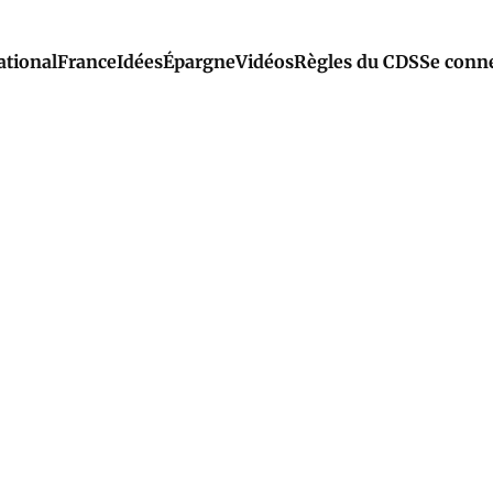
ational
France
Idées
Épargne
Vidéos
Règles du CDS
Se conn