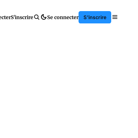
ecter
S'inscrire
Se connecter
S'inscrire