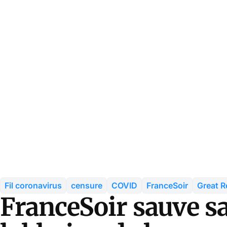
Fil coronavirus
censure
COVID
FranceSoir
Great R
FranceSoir sauve sa