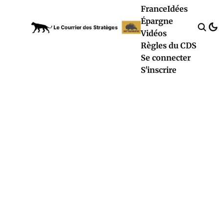
France
Idées
Épargne
Vidéos
Règles du CDS
Se connecter
S'inscrire