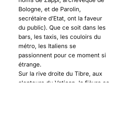
Bologne, et de Parolin,
secrétaire d’Etat, ont la faveur
du public). Que ce soit dans les
bars, les taxis, les couloirs du
métro, les Italiens se
passionnent pour ce moment si
étrange.
Sur la rive droite du Tibre, aux
alentours du Vatican, la fièvre se
propage et ne cesse de monter.
Des réunions secrètes entre
ecclésiastiques se tiennent dans
les arrière-salles pour mieux
faire connaissance et négocier