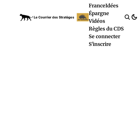
France
Idées
Épargne
Vidéos
Règles du CDS
Se connecter
S'inscrire