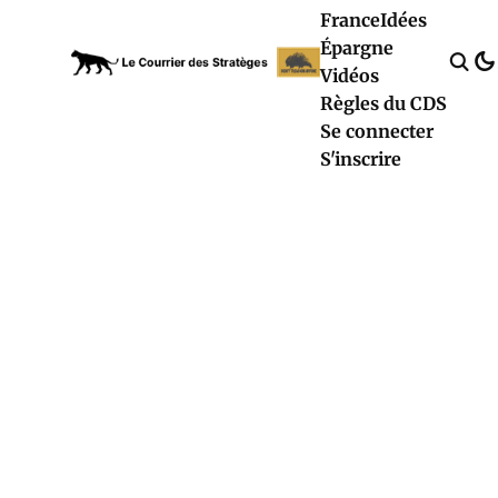
France
Idées
Épargne
Vidéos
Règles du CDS
Se connecter
S'inscrire