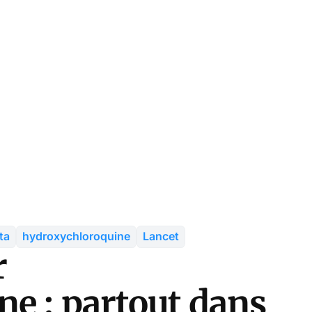
ta
hydroxychloroquine
Lancet
r
ne : partout dans