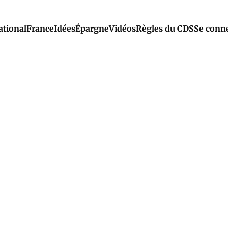
ational
France
Idées
Épargne
Vidéos
Règles du CDS
Se conn