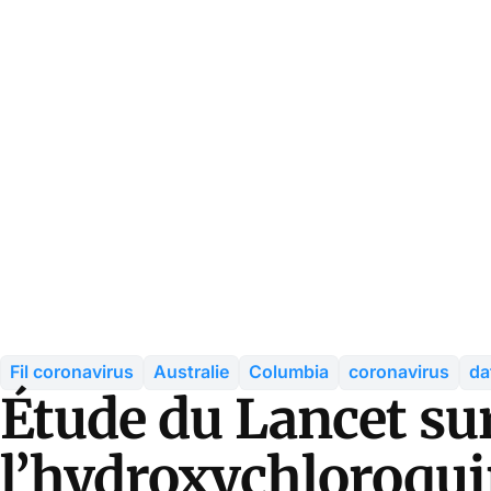
Fil coronavirus
Australie
Columbia
coronavirus
da
Étude du Lancet su
l’hydroxychloroqui