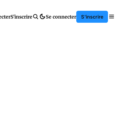
ecter
S'inscrire
Se connecter
S'inscrire